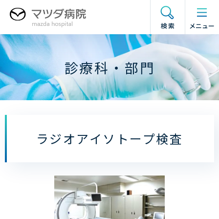
グ
本
フ
ド
ロ
文
ッ
ロ
検索
メニュー
ー
へ
タ
ワ
バ
ー
ー
ル
へ
メ
診療科・部門
ナ
ニ
ビ
ュ
ゲ
ー
ー
の
シ
開
ョ
閉
ラジオアイソトープ検査
ン
へ