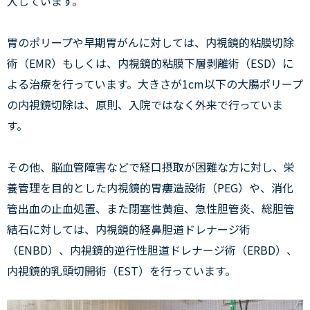
入しています。
胃のポリープや早期胃がんに対しては、内視鏡的粘膜切除
術（EMR）もしくは、内視鏡的粘膜下層剥離術（ESD）に
よる治療を行っています。大きさが1cm以下の大腸ポリープ
の内視鏡切除は、原則、入院ではなく外来で行っていま
す。
その他、脳血管障害などで経口摂取が困難な方に対し、栄
養管理を目的とした内視鏡的胃瘻造設術（PEG）や、消化
管出血の止血処置、また閉塞性黄疸、急性胆管炎、総胆管
結石に対しては、内視鏡的経鼻胆道ドレナージ術
（ENBD）、内視鏡的逆行性胆道ドレナージ術（ERBD）、
内視鏡的乳頭切開術（EST）を行っています。