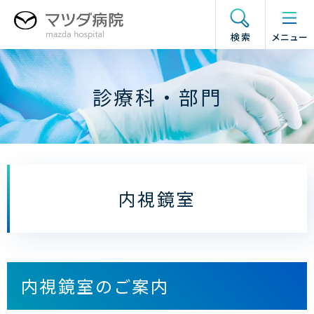
グ
本
フ
ド
ロ
文
ッ
ロ
検索
メニュー
ー
へ
タ
ワ
バ
ー
ー
ル
へ
メ
診療科・部門
ナ
ニ
ビ
ュ
ゲ
ー
ー
の
シ
開
ョ
閉
内視鏡室
ン
へ
内視鏡室のご案内