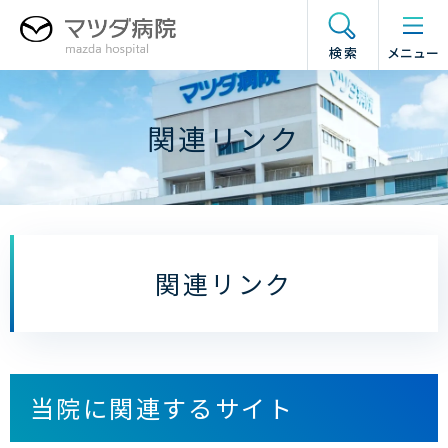
グ
本
フ
ド
ロ
文
ッ
ロ
検索
メニュー
ー
へ
タ
ワ
バ
ー
ー
ル
へ
メ
関連リンク
ナ
ニ
ビ
ュ
ゲ
ー
ー
の
シ
開
ョ
閉
関連リンク
ン
へ
当院に関連するサイト