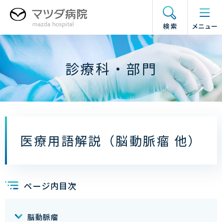
グ
本
フ
ド
ロ
文
ッ
ロ
検索
メニュー
ー
へ
タ
ワ
バ
ー
ー
ル
へ
メ
診療科・部門
ナ
ニ
ビ
ュ
ゲ
ー
ー
の
シ
開
ョ
閉
医療用語解説（脳動脈瘤 他）
ン
へ
ページ内目次
脳動脈瘤