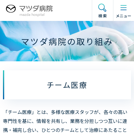
グ
本
フ
ド
ロ
文
ッ
ロ
検索
メニュー
ー
へ
タ
ワ
バ
ー
ー
ル
へ
メ
マツダ病院の取り組み
ナ
ニ
ビ
ュ
ゲ
ー
ー
の
シ
開
ョ
閉
チーム医療
ン
へ
「チーム医療」とは、多様な医療スタッフが、各々の高い
専門性を基に、情報を共有し、業務を分担しつつ互いに連
携・補完し合い、ひとつのチームとして治療にあたること