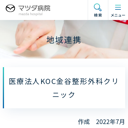
グ
本
フ
ド
ロ
文
ッ
ロ
検索
メニュー
ー
へ
タ
ワ
バ
ー
ー
ル
へ
メ
地域連携
ナ
ニ
ビ
ュ
ゲ
ー
ー
の
シ
開
ョ
閉
医療法人KOC金谷整形外科クリ
ン
へ
ニック
作成 2022年7月