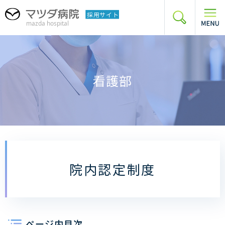
グ
本
フ
ロ
文
ッ
ー
へ
タ
バ
ー
ル
へ
ナ
看護部
ビ
ゲ
ー
シ
ョ
ン
へ
院内認定制度
ページ内目次