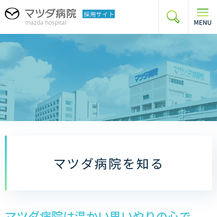
グ
本
フ
ロ
文
ッ
ー
へ
タ
バ
ー
ル
へ
ナ
ビ
ゲ
ー
シ
ョ
ン
へ
マツダ病院を知る
マツダ病院は温かい思いやりの心で