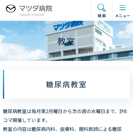
グ
本
フ
ド
ロ
文
ッ
ロ
検索
メニュー
ー
へ
タ
ワ
バ
ー
ー
ル
へ
メ
教室
ナ
ニ
ビ
ュ
ゲ
ー
ー
の
シ
開
ョ
閉
糖尿病教室
ン
へ
糖尿病教室は毎月第2月曜日から次の週の水曜日まで、計8
コマ開催しています。
教室の内容は糖尿病内科、皮膚科、眼科医師による糖尿