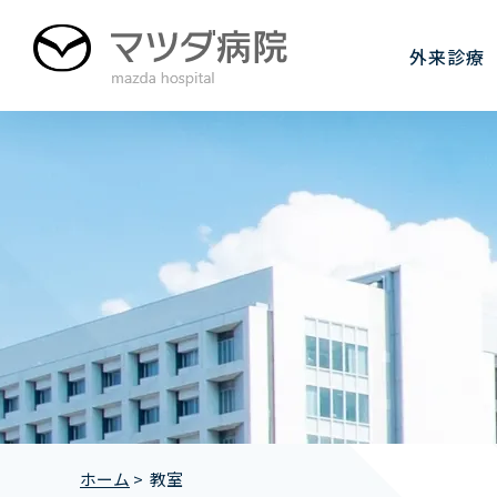
グ
本
フ
ロ
文
ッ
外来診療
ー
へ
タ
バ
ー
ル
へ
ナ
ビ
ゲ
ー
シ
ョ
ン
へ
ホーム
>
教室