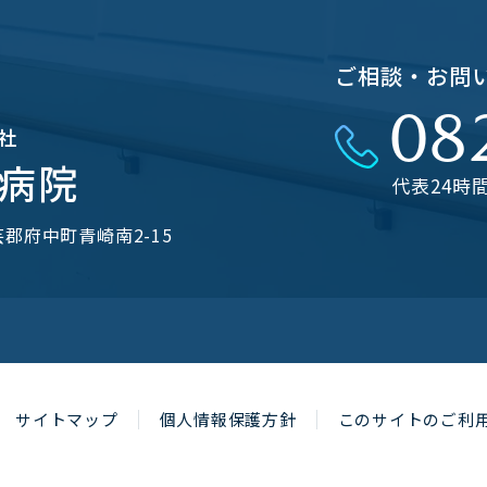
ご相談・お問
08
社
病院
代表24時
安芸郡府中町⻘崎南2-15
サイトマップ
個人情報保護方針
このサイトのご利