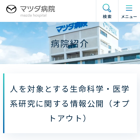
グ
本
フ
ド
ロ
文
ッ
ロ
検索
メニュー
ー
へ
タ
ワ
バ
ー
ー
ル
へ
メ
病院紹介
ナ
ニ
ビ
ュ
ゲ
ー
ー
の
シ
開
ョ
閉
人を対象とする生命科学・医学
ン
へ
系研究に関する情報公開（オプ
トアウト）