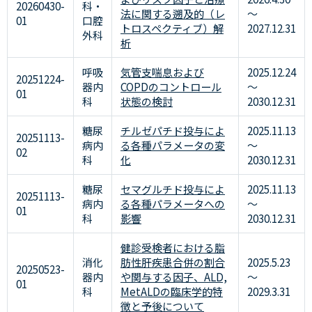
20260430-
科・
法に関する遡及的（レ
～
01
口腔
トロスペクティブ）解
2027.12.31
外科
析
呼吸
気管支喘息および
2025.12.24
20251224-
器内
COPDのコントロール
～
01
科
状態の検討
2030.12.31
糖尿
チルゼパチド投与によ
2025.11.13
20251113-
病内
る各種パラメータの変
～
02
科
化
2030.12.31
糖尿
セマグルチド投与によ
2025.11.13
20251113-
病内
る各種パラメータへの
～
01
科
影響
2030.12.31
健診受検者における脂
消化
肪性肝疾患合併の割合
2025.5.23
20250523-
器内
や関与する因子、ALD,
～
01
科
MetALDの臨床学的特
2029.3.31
徴と予後について