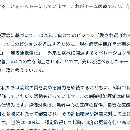
することをモットーにしています。これがチーム医療であり、
す。
院理念に基づいて、2025年に向けてのビジョン「愛され選ば
そしてこのビジョンを達成するために、現在病院中期経営計画
大」「地域連携強化」「外来と病棟に関連するオペレーション
改善」の4つの柱を向上させることです。先ほど述べましたチー
の一環と考えています。
に私たちは病院の質を高める努力を継続するとともに、5年に1
評価していただく活動も行っています。この病院機能評価は組
る仕組みです。評価対象は、患者中心の医療の提供、良質な医
項目と多岐にわたって審査され、その評価結果や課題に対して更
す。 当院は2004年に認定取得して以降、4度の更新を行い