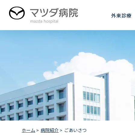
グ
本
フ
ロ
文
ッ
外来診療
ー
へ
タ
バ
ー
ル
へ
ナ
ビ
ゲ
ー
シ
ョ
ン
へ
ホーム
>
病院紹介
>
ごあいさつ