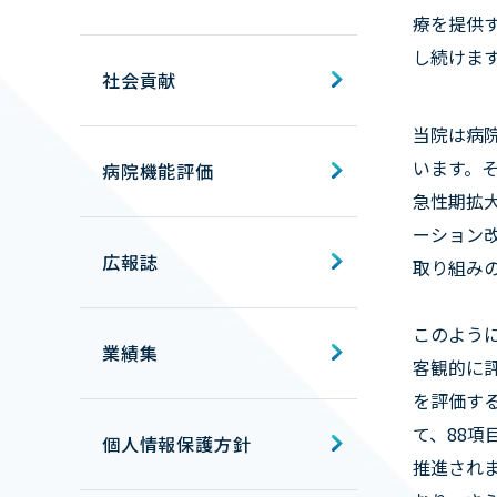
療を提供
し続けま
社会貢献
当院は病
います。
病院機能評価
急性期拡
ーション
広報誌
取り組み
このよう
業績集
客観的に
を評価す
て、88
個人情報保護方針
推進されま