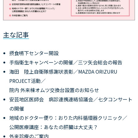
主な記事
摂食嚥下センター開設
手指衛生キャンペーンの開催／三ツ矢会総会の報告
海田 陸上自衛隊感謝状表彰／MAZDA ORIZURU
PROJECT活動／
院内 外来棟オムツ交換台設置のお知らせ
安芸地区医師会 病診連携連絡協議会／七夕コンサート
の開催
地域のドクター便り：おりた内科循環器クリニック／
公開医療講座：あなたの肝臓は大丈夫？
外来診療のご案内