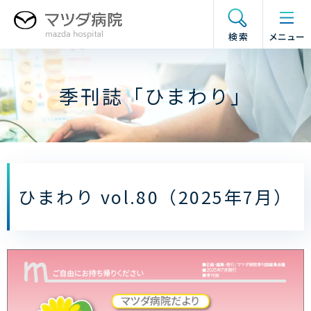
グ
本
フ
ド
ロ
文
ッ
ロ
検索
メニュー
ー
へ
タ
ワ
バ
ー
ー
ル
へ
メ
季刊誌「ひまわり」
ナ
ニ
ビ
ュ
ゲ
ー
ー
の
シ
開
ョ
閉
ひまわり vol.80（2025年7月）
ン
へ