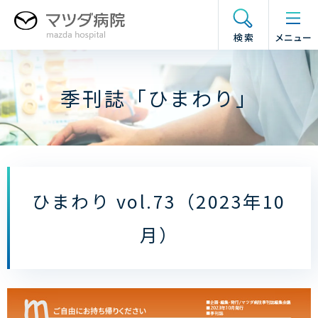
グ
本
フ
ド
ロ
文
ッ
ロ
検索
メニュー
ー
へ
タ
ワ
バ
ー
ー
ル
へ
メ
季刊誌「ひまわり」
ナ
ニ
ビ
ュ
ゲ
ー
ー
の
シ
開
ョ
閉
ひまわり vol.73（2023年10
ン
へ
月）