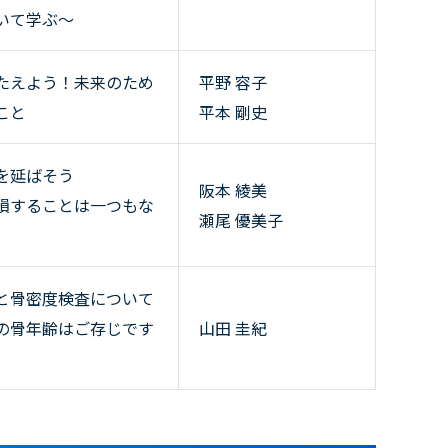
いて学ぶ～
たえよう！未来のため
平野 容子
こと
平本 剛史
を延ばそう
阪本 綾美
損することは一つもな
瀬尾 優美子
と骨密度検査について
の骨年齢はご存じです
山田 圭紀