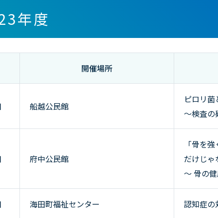
023年度
開催場所
ピロリ菌
日
船越公民館
～検査の
「骨を強
日
府中公民館
だけじゃな
～ 骨の
日
海田町福祉センター
認知症の