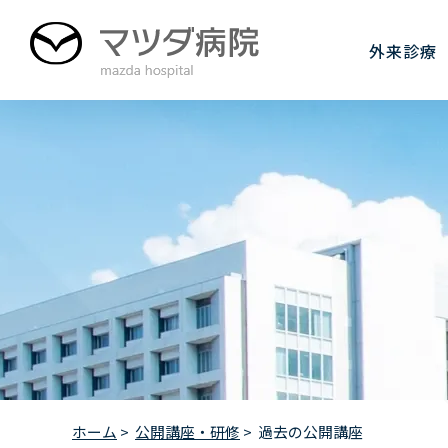
グ
本
フ
ロ
文
ッ
外来診療
ー
へ
タ
バ
ー
ル
へ
ナ
ビ
ゲ
ー
シ
ョ
ン
へ
ホーム
>
公開講座・研修
>
過去の公開講座