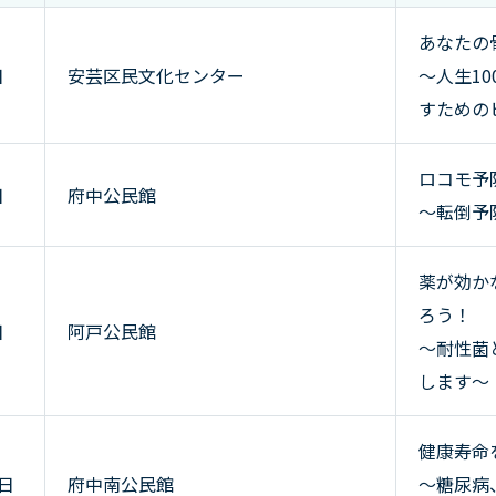
あなたの
日
安芸区民文化センター
～人生1
すための
ロコモ予
日
府中公民館
～転倒予
薬が効か
ろう！
日
阿戸公民館
～耐性菌
します～
健康寿命
4日
府中南公民館
～糖尿病