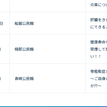
の薬につ
肝臓をき
1日
船越公民館
にできる
健康寿命
日
楠那公民館
禁煙して
い！！
骨粗鬆症
日
青崎公民館
～ご自身
か??～