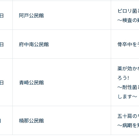
ピロリ菌
0日
阿戸公民館
～検査の
6日
府中南公民館
骨卒中を
薬が効か
ろう!
2日
青崎公民館
～耐性菌
します～
五十肩の
日
楠那公民館
～病期を