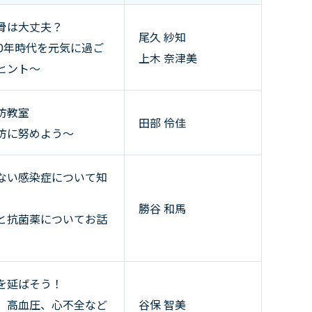
骨は大丈夫？
尾久 紗知
00年時代を元気に過ご
上木 奈津美
ヒント～
防教室
田部 伶佳
防に努めよう～
ない感染症について知
勝谷 和馬
と抗菌薬についてお話
を延ばそう！
、高血圧、心不全など
谷保 智美