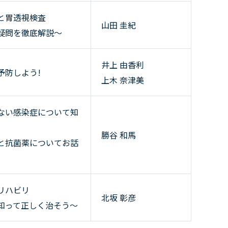
と胃透視検査
山田 圭紀
疑問を徹底解説～
井上 由香利
予防しよう!
上木 奈津美
ない感染症について知
勝谷 和馬
と抗菌薬についてお話
リハビリ
北坂 彰彦
知って正しく治そう～