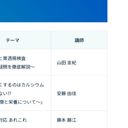
テーマ
講師
と胃透視検査
山田 圭紀
疑問を徹底解説～
くするのはカルシウム
い!?
安藤 由佳
健康と栄養について～」
対応 あれこれ
藤本 藤江